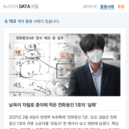
뉴스타파
DATA
포털
데이터셋
활용사례
후원
총
153
개의 활용 사례가 있습니다.
남욱이 자필로 종이에 적은 천화동인 1호의 '실체'
2021년 2월 4일자 정영학 녹취록에 '천화동인 1호'. 당초 검찰은 천화
동인 1호의 차명 소유자를 ‘유동규’ 한 명이라 보고 재판에 넘겼다. 핵심