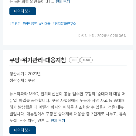
는 국민의힘 의원들이 JT...
전체 보기
데이터 보기
#무인기
#정책용역
#박대출
#정치문화연구소
마지막 수정 : 2026년 02월 06일
쿠팡-위기관리-대응지침
PDF
XLSX
생산시기 : 2021년
생산주체 : 쿠팡
뉴스타파와 MBC, 한겨레신문이 공동 입수한 쿠팡의 '중대재해 대응 매
뉴얼' 파일을 공개합니다. 쿠팡 사업장에서 노동자 사망 사고 등 중대재
해가 발생했을 때 어떻게 회사의 피해를 최소화할 수 있을지 적은 매뉴
얼입니다. 매뉴얼에서 쿠팡은 중대재해 대응을 총 7단계로 나누고, 유족
포섭, 노조 차단, 언론 ...
전체 보기
데이터 보기