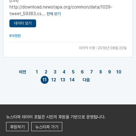
(csv)
http://download.newstapa.org/common/data/1029-
tweet_59383.cs...
전체 보기
데이터 보기
#국정원
마지막 수정 : 2019년 08월 20일
이전
1
2
3
4
5
6
7
8
9
10
11
12
13
14
다음
뉴스타파 데이터 포털은 시민의 후원을 기반으로 운영됩니다.
후원하기
뉴스타파 가기