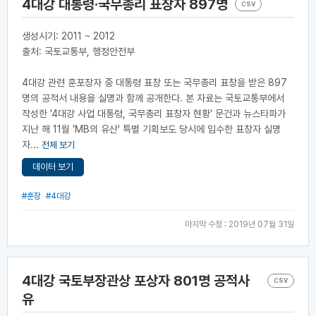
4대강 대통령·국무총리 표창자 897명
CSV
생성시기: 2011 ~ 2012
출처: 국토교통부, 행정안전부
4대강 관련 훈포장자 중 대통령 표창 또는 국무총리 표창을 받은 897
명의 공적서 내용을 실명과 함께 공개한다. 본 자료는 국토교통부에서
작성한 '4대강 사업 대통령, 국무총리 표창자 현황' 문건과 뉴스타파가
지난 해 11월 'MB의 유산' 특별 기획보도 당시에 입수한 표창자 실명
자...
전체 보기
데이터 보기
#훈장
#4대강
마지막 수정 : 2019년 07월 31일
4대강 국토부장관상 포상자 801명 공적사
CSV
유