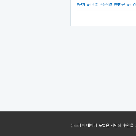
#선거
#김건희
#윤석열
#명태균
#김영
뉴스타파 데이터 포털은 시민의 후원을