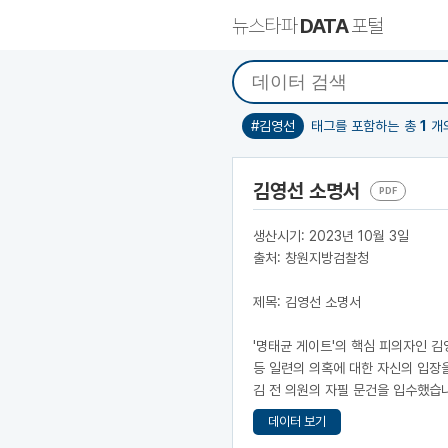
뉴스타파
DATA
포털
#김영선
태그를 포함하는
총
1
개의
김영선 소명서
PDF
생산시기: 2023년 10월 3일
출처: 창원지방검찰청
제목: 김영선 소명서
'명태균 게이트'의 핵심 피의자인 김영
등 일련의 의혹에 대한 자신의 입장
김 전 의원의 자필 문건을 입수했습니다
데이터 보기