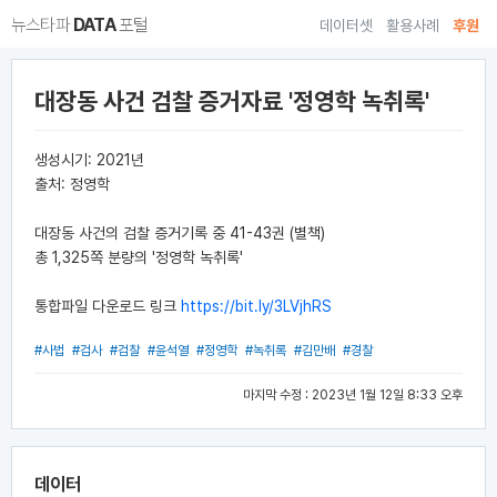
뉴스타파
DATA
포털
데이터셋
활용사례
후원
대장동 사건 검찰 증거자료 '정영학 녹취록'
생성시기: 2021년
출처: 정영학
대장동 사건의 검찰 증거기록 중 41-43권 (별책)
총 1,325쪽 분량의 '정영학 녹취록'
통합파일 다운로드 링크
https://bit.ly/3LVjhRS
#사법
#검사
#검찰
#윤석열
#정영학
#녹취록
#김만배
#경찰
마지막 수정 : 2023년 1월 12일 8:33 오후
데이터