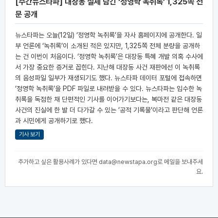
[주간뉴스타파] 대장동 실체 담긴 ‘정영학 녹취록’ 1,325쪽 전
문 공개
뉴스타파는 오늘(12일) ‘정영학 녹취록’을 자사 홈페이지에 공개한다. 일
부 언론에 ‘녹취록’이 소개된 적은 있지만, 1,325쪽 전체 분량을 공개하
는 건 이번이 처음이다. ‘정영학 녹취록’은 대장동 특혜 개발 의혹 수사에
서 가장 중요한 증거로 꼽힌다. 지난해 대장동 사건 재판에선 이 녹취록
의 음성파일 일부가 재생되기도 했다. 뉴스타파 데이터 포털에 접속하면
‘정영학 녹취록’을 PDF 파일로 내려받을 수 있다. 뉴스타파는 입수한 녹
취록을 독점한 채 단편적인 기사를 이어가기보다는, 복마전 같은 대장동
사건의 진실에 한 발 더 다가갈 수 있는 ‘공적 기록물’이라고 판단해 언론
과 시민에게 공개하기로 했다.
기사 보기
추가하고 싶은 활용사례가 있다면
data@newstapa.org
로 메일을 보내주세
요.